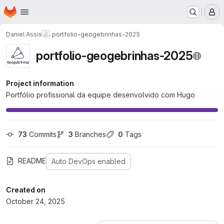
Homepage
Skip to main content
M
Daniel Assis
portfolio-geogebrinhas-2025
portfolio-geogebrinhas-2025
Project information
Portfólio profissional da equipe desenvolvido com Hugo
73
 Commits
3
 Branches
0
 Tags
README
Auto DevOps enabled
Created on
October 24, 2025