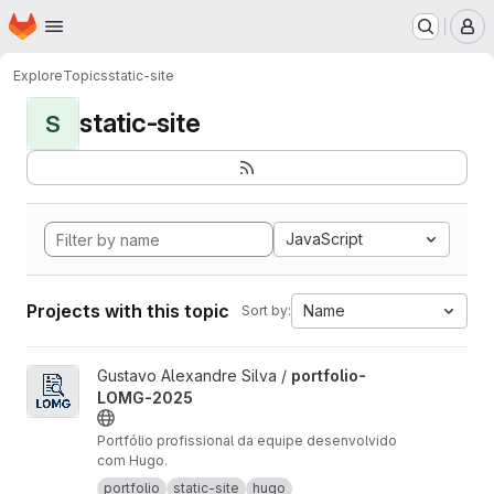
Homepage
Skip to main content
M
Explore
Topics
static-site
static-site
S
JavaScript
Projects with this topic
Name
Sort by:
View portfolio-LOMG-2025 project
Gustavo Alexandre Silva /
portfolio-
LOMG-2025
Portfólio profissional da equipe desenvolvido
com Hugo.
portfolio
static-site
hugo