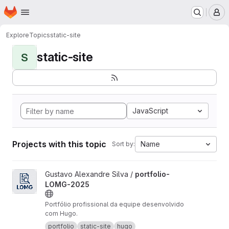
Homepage
Skip to main content
M
Explore
Topics
static-site
static-site
S
JavaScript
Projects with this topic
Name
Sort by:
View portfolio-LOMG-2025 project
Gustavo Alexandre Silva /
portfolio-
LOMG-2025
Portfólio profissional da equipe desenvolvido
com Hugo.
portfolio
static-site
hugo